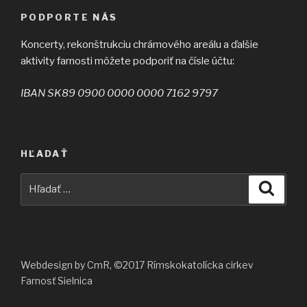
PODPORTE NÁS
Koncerty, rekonštrukciu chrámového areálu a ďalšie
aktivity farnosti môžete podporiť na čísle účtu:
IBAN SK89 0900 0000 0000 7162 9797
HĽADAŤ
Hľadať:
Vyhľad
Webdesign by CmR, ©2017 Rímskokatolícka cirkev
Farnosť Sielnica