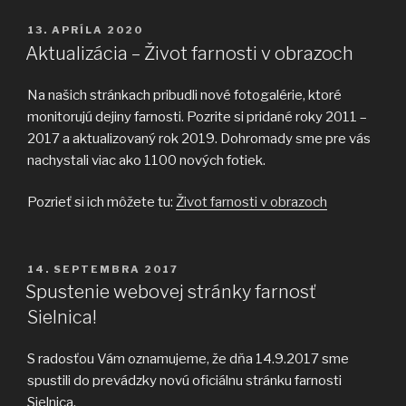
PUBLIKOVANÉ
13. APRÍLA 2020
Aktualizácia – Život farnosti v obrazoch
Na našich stránkach pribudli nové fotogalérie, ktoré
monitorujú dejiny farnosti. Pozrite si pridané roky 2011 –
2017 a aktualizovaný rok 2019. Dohromady sme pre vás
nachystali viac ako 1100 nových fotiek.
Pozrieť si ich môžete tu:
Život farnosti v obrazoch
PUBLIKOVANÉ
14. SEPTEMBRA 2017
Spustenie webovej stránky farnosť
Sielnica!
S radosťou Vám oznamujeme, že dňa 14.9.2017 sme
spustili do prevádzky novú oficiálnu stránku farnosti
Sielnica.