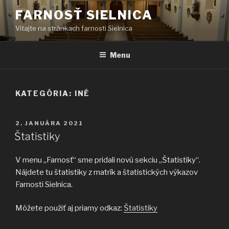
Prejsť
FARNOSŤ SIELNICA
na
Vitajte na stránkach farnosti Sielnica
obsah
Menu
KATEGÓRIA:
INÉ
PUBLIKOVANÉ
2. JANUÁRA 2021
Štatistiky
V menu „Farnosť“ sme pridali novú sekciu „Štatistiky“.
Nájdete tu štatistiky z matrík a štatistických výkazov
Farnosti Sielnica.
Môžete použiť aj priamy odkaz:
Štatistiky