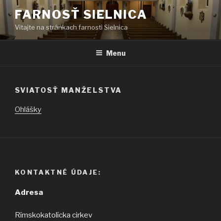
Prejsť
FARNOSŤ SIELNICA
na
Vitajte na stránkach farnosti Sielnica
obsah
Menu
SVIATOSŤ MANŽELSTVA
Ohlášky
KONTAKTNÉ ÚDAJE:
Adresa
Rímskokatolícka cirkev