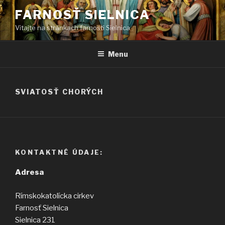
Prejsť
FARNOSŤ SIELNICA
na
Vitajte na stránkach farnosti Sielnica
obsah
Menu
SVIATOSŤ CHORÝCH
KONTAKTNÉ ÚDAJE:
Adresa
Rímskokatolícka cirkev
Farnosť Sielnica
Sielnica 231