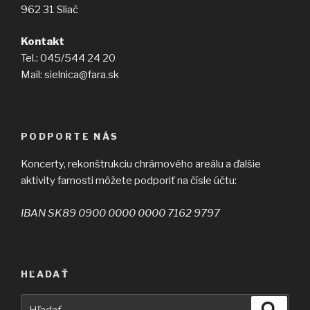
962 31 Sliač
Kontakt
Tel.: 045/544 24 20
Mail: sielnica@fara.sk
PODPORTE NÁS
Koncerty, rekonštrukciu chrámového areálu a ďalšie
aktivity farnosti môžete podporiť na čísle účtu:
IBAN SK89 0900 0000 0000 7162 9797
HĽADAŤ
Hľadať:
Vyhľad