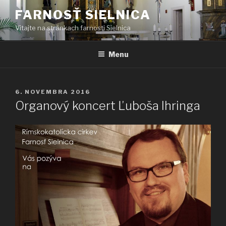
Prejsť
FARNOSŤ SIELNICA
na
Vitajte na stránkach farnosti Sielnica
obsah
Menu
PUBLIKOVANÉ
6. NOVEMBRA 2016
Organový koncert Ľuboša Ihringa