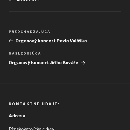
Navigácia
Predchádzajúci
PREDCHÁDZAJÚCA
v
článok
Organový koncert Pavla Valáška
článku
Ďalší
NASLEDUJÚCA
článok
Organový koncert Jiřího Kováře
KONTAKTNÉ ÚDAJE:
Adresa
Rímskokatolícka cirkev