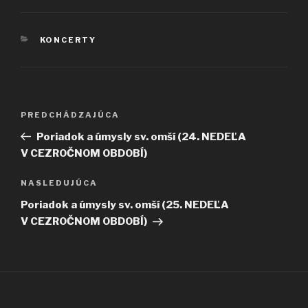
KATEGÓRIE
KONCERTY
Navigácia
Predchádzajúci
PREDCHÁDZAJÚCA
v
článok
Poriadok a úmysly sv. omší (24. NEDEĽA
článku
V CEZROČNOM OBDOBÍ)
Ďalší
NASLEDUJÚCA
článok
Poriadok a úmysly sv. omší (25. NEDEĽA
V CEZROČNOM OBDOBÍ)