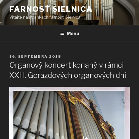
Prejsť
FARNOSŤ SIELNICA
na
Vitajte na stránkach farnosti Sielnica
obsah
Menu
PUBLIKOVANÉ
16. SEPTEMBRA 2018
Organový koncert konaný v rámci
XXIII. Gorazdových organových dní