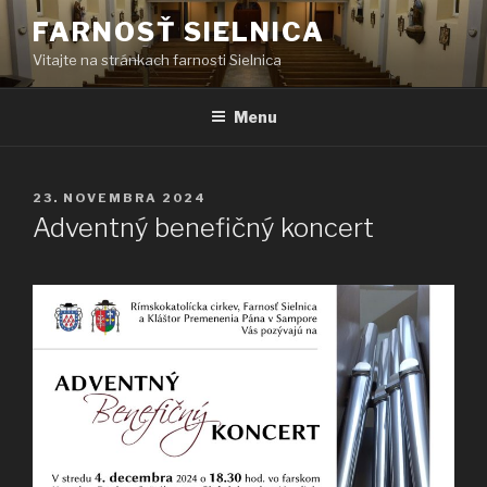
Prejsť
FARNOSŤ SIELNICA
na
Vitajte na stránkach farnosti Sielnica
obsah
Menu
PUBLIKOVANÉ
23. NOVEMBRA 2024
Adventný benefičný koncert