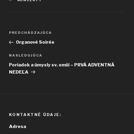
KONCERTY
Navigácia
Predchádzajúci
PREDCHÁDZAJÚCA
v
článok
Organové Soirée
článku
Ďalší
NASLEDUJÚCA
článok
Poriadok a úmysly sv. omší – PRVÁ ADVENTNÁ
NEDEĽA
KONTAKTNÉ ÚDAJE:
Adresa