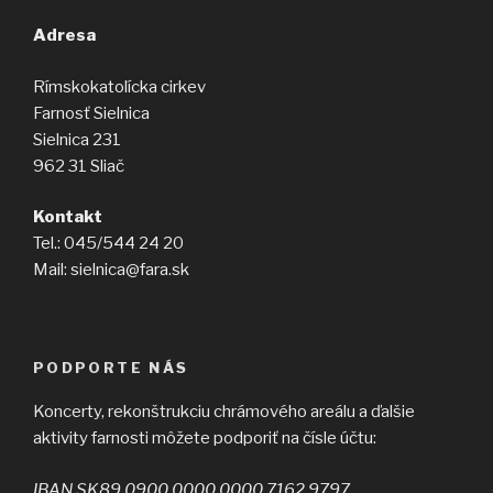
Adresa
Rímskokatolícka cirkev
Farnosť Sielnica
Sielnica 231
962 31 Sliač
Kontakt
Tel.: 045/544 24 20
Mail: sielnica@fara.sk
PODPORTE NÁS
Koncerty, rekonštrukciu chrámového areálu a ďalšie
aktivity farnosti môžete podporiť na čísle účtu:
IBAN SK89 0900 0000 0000 7162 9797