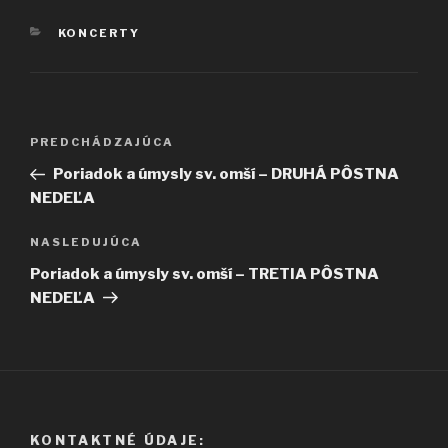
KATEGÓRIE
KONCERTY
Navigácia
Predchádzajúci
PREDCHÁDZAJÚCA
v
článok
Poriadok a úmysly sv. omší – DRUHÁ PȎSTNA
článku
NEDEĽA
Ďalší
NASLEDUJÚCA
článok
Poriadok a úmysly sv. omší – TRETIA PȎSTNA
NEDEĽA
KONTAKTNÉ ÚDAJE: