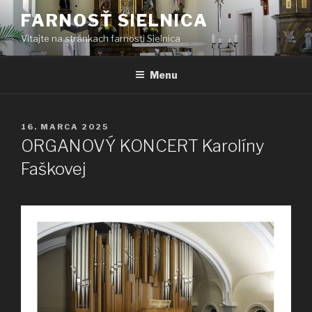
Prejsť
FARNOSŤ SIELNICA
na
Vitajte na stránkach farnosti Sielnica
obsah
Menu
PUBLIKOVANÉ
16. MARCA 2025
ORGANOVÝ KONCERT Karolíny
Faškovej