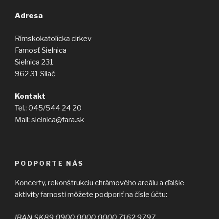
Adresa
Rímskokatolícka cirkev
Farnosť Sielnica
Sielnica 231
962 31 Sliač
Kontakt
Tel.: 045/544 24 20
Mail: sielnica@fara.sk
PODPORTE NÁS
Koncerty, rekonštrukciu chrámového areálu a ďalšie
aktivity farnosti môžete podporiť na čísle účtu:
IBAN SK89 0900 0000 0000 7162 9797