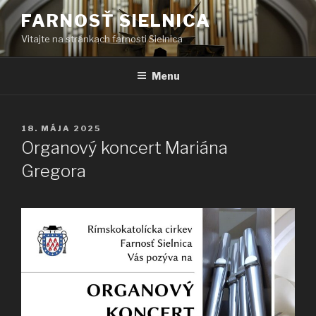
Prejsť
FARNOSŤ SIELNICA
na
Vitajte na stránkach farnosti Sielnica
obsah
Menu
PUBLIKOVANÉ
18. MÁJA 2025
Organový koncert Mariána
Gregora