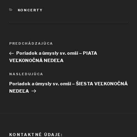
KATEGÓRIE
KONCERTY
Navigácia
Predchádzajúci
PREDCHÁDZAJÚCA
v
článok
Poriadok a úmysly sv. omší – PIATA
článku
VEĽKONOČNÁ NEDEĽA
Ďalší
NASLEDUJÚCA
článok
Poriadok a úmysly sv. omší – ŠIESTA VEĽKONOČNÁ
NEDEĽA
KONTAKTNÉ ÚDAJE: