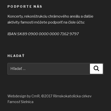
PODPORTE NÁS
Koncerty, rekonštrukciu chrámového areálu a ďalšie
aktivity farnosti môžete podporiť na čísle účtu:
IBAN SK89 0900 0000 0000 7162 9797
HĽADAŤ
Hľadať:
Vyhľad
Webdesign by CmR, ©2017 Rímskokatolícka cirkev
Farnosť Sielnica