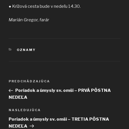
● Krížová cesta bude v nedeľu 14.30.
Marián Gregor, farár
KATEGÓRIE
OZNAMY
Navigácia
Predchádzajúci
PREDCHÁDZAJÚCA
v
článok
Poriadok a úmysly sv. omší – PRVÁ PȎSTNA
článku
NEDEĽA
Ďalší
NASLEDUJÚCA
článok
Poriadok a úmysly sv. omší – TRETIA PȎSTNA
NEDEĽA