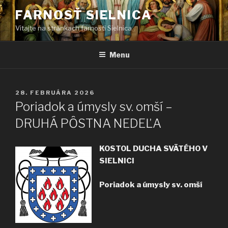
Prejsť
FARNOSŤ SIELNICA
na
Vitajte na stránkach farnosti Sielnica
obsah
Menu
PUBLIKOVANÉ
28. FEBRUÁRA 2026
Poriadok a úmysly sv. omší –
DRUHÁ PȎSTNA NEDEĽA
KOSTOL DUCHA SVÄTÉHO V
SIELNICI
Poriadok a úmysly sv. omší