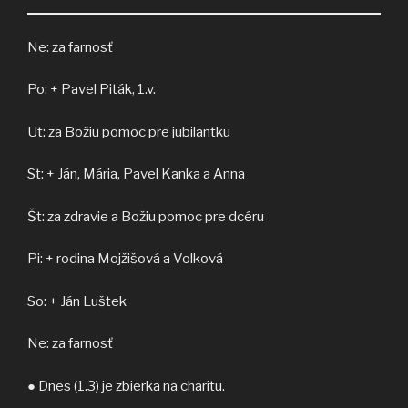
Ne: za farnosť
Po: + Pavel Piták, 1.v.
Ut: za Božiu pomoc pre jubilantku
St: + Ján, Mária, Pavel Kanka a Anna
Št: za zdravie a Božiu pomoc pre dcéru
Pi: + rodina Mojžišová a Volková
So: + Ján Luštek
Ne: za farnosť
● Dnes (1.3) je zbierka na charitu.