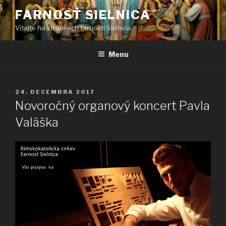
Prejsť
FARNOSŤ SIELNICA
na
Vitajte na stránkach farnosti Sielnica
obsah
Menu
PUBLIKOVANÉ
24. DECEMBRA 2017
Novoročný organový koncert Pavla
Valáška