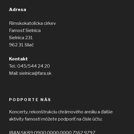
Adresa
Rímskokatolícka cirkev
Farnosť Sielnica
Sielnica 231
962 31 Sliač
Kontakt
Tel.: 045/544 24 20
Mail: sielnica@fara.sk
PODPORTE NÁS
Koncerty, rekonštrukciu chrámového areálu a ďalšie
aktivity farnosti môžete podporiť na čísle účtu:
IBAN SK89 0900 0000 0000 7162 9797