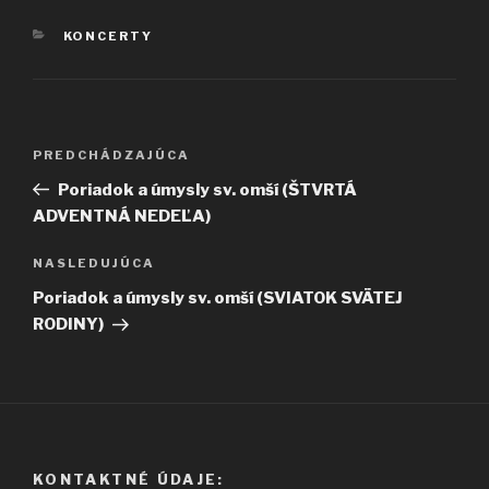
KATEGÓRIE
KONCERTY
Navigácia
Predchádzajúci
PREDCHÁDZAJÚCA
v
článok
Poriadok a úmysly sv. omší (ŠTVRTÁ
článku
ADVENTNÁ NEDEĽA)
Ďalší
NASLEDUJÚCA
článok
Poriadok a úmysly sv. omší (SVIATOK SVÄTEJ
RODINY)
KONTAKTNÉ ÚDAJE: