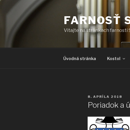
Prejsť
na
FARNOSŤ 
obsah
Vitajte na stránkach farnosti 
Úvodná stránka
Kostol
PUBLIKOVANÉ
8. APRÍLA 2018
Poriadok a