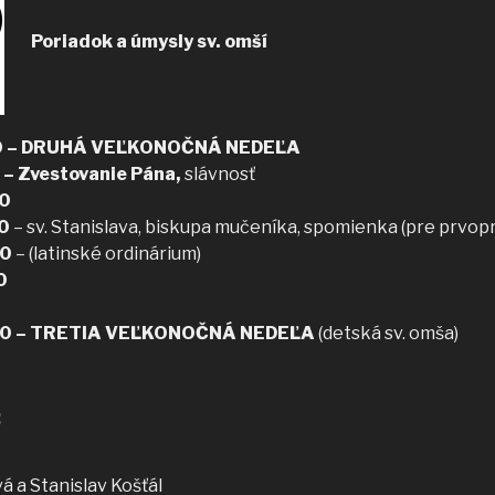
Poriadok a úmysly sv. omší
00 – DRUHÁ VEĽKONOČNÁ NEDEĽA
 – Zvestovanie Pána,
slávnosť
00
0
– sv. Stanislava, biskupa mučeníka, spomienka (pre prvopr
00
–
(latinské ordinárium)
0
.00 – TRETIA VEĽKONOČNÁ NEDEĽA
(detská sv. omša)
:
á a Stanislav Košťál