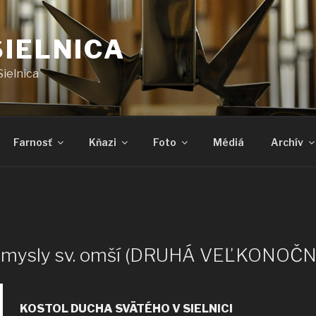
SIELNICA
Sielnica
Farnosť
Kňazi
Foto
Médiá
Archív
 úmysly sv. omší (DRUHÁ VEĽKONO
KOSTOL DUCHA SVÄTÉHO
V SIELNICI