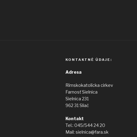
článku
KONTAKTNÉ ÚDAJE:
Adresa
Rímskokatolícka cirkev
Farnosť Sielnica
Sielnica 231
962 31 Sliač
Kontakt
Tel.: 045/544 24 20
Mail: sielnica@fara.sk