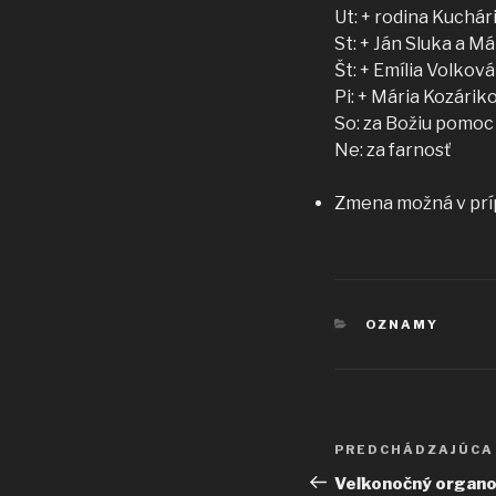
Ut: + rodina Kuchá
St: + Ján Sluka a Má
Št: + Emília Volková
Pi: + Mária Kozárik
So: za Božiu pomoc 
Ne: za farnosť
Zmena možná v prí
KATEGÓRIE
OZNAMY
Navigácia
Predchádzajúci
PREDCHÁDZAJÚCA
v
článok
Veľkonočný organo