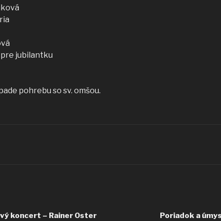
riková
ria
ová
pre jubilantku
pade pohrebu so sv. omšou.
vý koncert – Rainer Oster
Poriadok a úmys