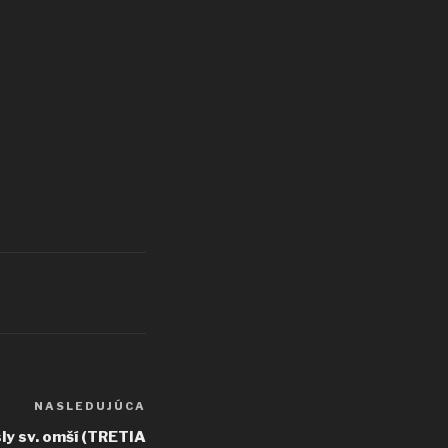
NASLEDUJÚCA
Ďalší
článok
ly sv. omší (TRETIA