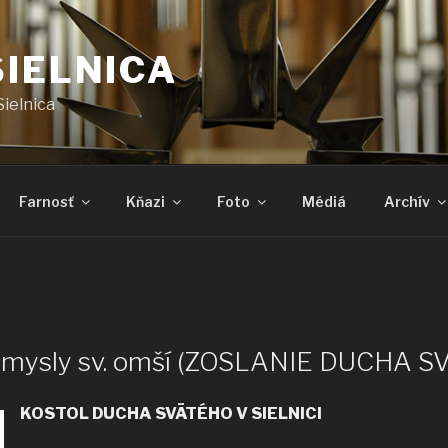
SIELNICA
Sielnica
Farnosť
Kňazi
Foto
Médiá
Archív
 úmysly sv. omší (ZOSLANIE DUCHA 
KOSTOL DUCHA SVÄTÉHO V SIELNICI