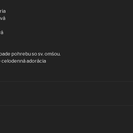
ria
ová
vá
pade pohrebu so sv. omšou.
de celodenná adorácia