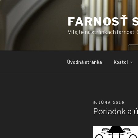
Prejsť
na
FARNOSŤ 
obsah
Vitajte na stránkach farnosti 
Úvodná stránka
Kostol
PUBLIKOVANÉ
9. JÚNA 2019
Poriadok a