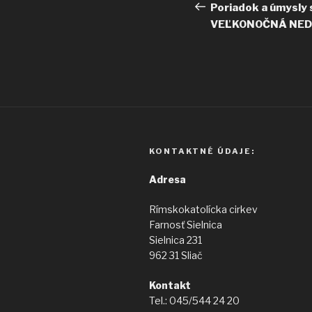
v
článok
Poriadok a úmysly 
VEĽKONOČNÁ NED
článku
KONTAKTNÉ ÚDAJE:
Adresa
Rímskokatolícka cirkev
Farnosť Sielnica
Sielnica 231
962 31 Sliač
Kontakt
Tel.: 045/544 24 20