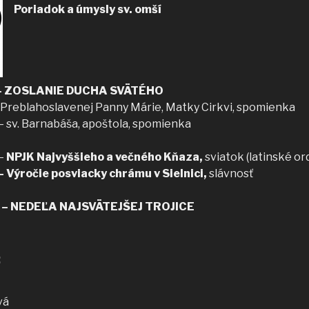
Poriadok a úmysly sv. omší
–
ZOSLANIE DUCHA SVÄTÉHO
 Preblahoslavenej Panny Márie, Matky Cirkvi, spomienka
– sv. Barnabáša, apoštola, spomienka
–
NPJK Najvyššieho a večného Kňaza,
sviatok (latinské or
 – Výročie posviacky chrámu v Sielnici,
slávnosť
00 – NEDEĽA NAJSVÄTEJŠEJ TROJICE
:
vá