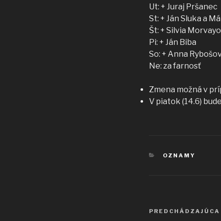
Ut: + Juraj Pršanec
St: + Ján Sluka a Má
Št: + Silvia Morvay
Pi: + Ján Biba
So: + Anna Rybošo
Ne: za farnosť
Zmena možná v prí
V piatok (14.6) bu
KATEGÓRIE
OZNAMY
Navigácia
Predchádzajúci
PREDCHÁDZAJÚCA