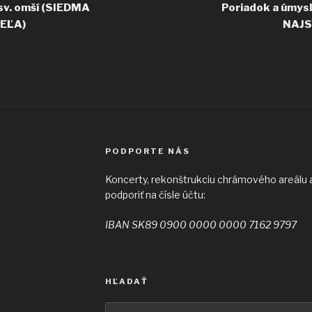
sv. omší (SIEDMA
Poriadok a úmysl
EĽA)
NAJS
PODPORTE NÁS
Koncerty, rekonštrukciu chrámového areálu a 
podporiť na čísle účtu:
IBAN SK89 0900 0000 0000 7162 9797
HĽADAŤ
Hľadať: