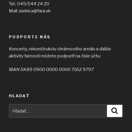
Tel.: 045/544 24 20
Mail: sielnica@fara.sk
PODPORTE NÁS
Koncerty, rekonštrukciu chrámového areálu a ďalšie
aktivity farnosti môžete podporiť na čísle účtu:
IBAN SK89 0900 0000 0000 7162 9797
HĽADAŤ
Hľadať:
Vyhľad