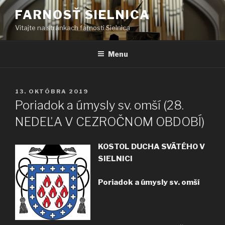
Prejsť
FARNOSŤ SIELNICA
na
Vitajte na stránkach farnosti Sielnica
obsah
Menu
PUBLIKOVANÉ
13. OKTÓBRA 2019
Poriadok a úmysly sv. omší (28.
NEDEĽA V CEZROČNOM OBDOBÍ)
KOSTOL DUCHA SVÄTÉHO V
SIELNICI
Poriadok a úmysly sv. omší