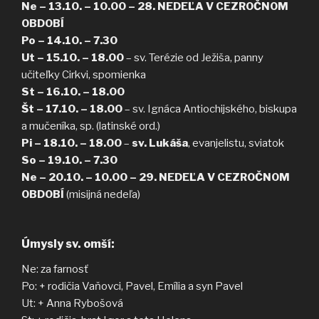
Ne – 13.10. – 10.00 –
28. NEDEĽA V CEZROČNOM
OBDOBÍ
Po – 14.10. – 7.30
Ut – 15.10.
– 18.00
– sv. Terézie od Ježiša, panny
učiteľky Cirkvi, spomienka
St – 16.10. – 18.00
Št – 17.10. – 18.00
– sv. Ignáca Antiochijského, biskupa
a mučeníka, sp. (latinské ord.)
Pi – 18.10. – 18.00
–
sv. Lukáša
, evanjelistu, sviatok
So – 19.10. – 7.30
Ne – 20.10. – 10.00 –
29. NEDEĽA V CEZROČNOM
OBDOBÍ
(misijná nedeľa)
Úmysly sv. omší:
Ne: za farnosť
Po: + rodičia Vaňovci, Pavel, Emília a syn Pavel
Ut: + Anna Rybošová