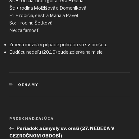
St: + rodičia, brat Igor a teta Helena
Št: + rodina Mojžišová a Domeniková
Pi: + rodičia, sestra Mária a Pavel
So: + rodina Šetková
Ne: za farnosť
Zmena možná v prípade pohrebu so sv. omšou.
Budúcu nedeľu (20.10) bude zbierka na misie.
KATEGÓRIE
OZNAMY
Navigácia
Predchádzajúci
PREDCHÁDZAJÚCA
v
článok
Poriadok a úmysly sv. omší (27. NEDEĽA V
článku
CEZROČNOM OBDOBÍ)