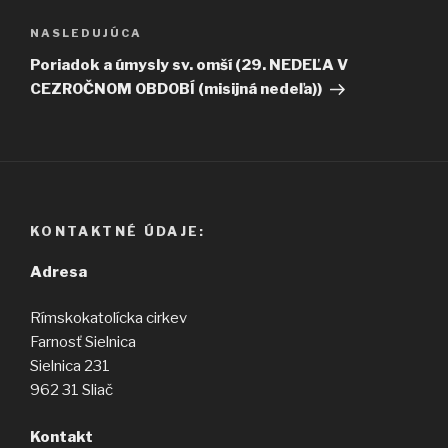
Ďalší
NASLEDUJÚCA
článok
Poriadok a úmysly sv. omší (29. NEDEĽA V
CEZROČNOM OBDOBÍ (misijná nedeľa))
KONTAKTNÉ ÚDAJE:
Adresa
Rímskokatolícka cirkev
Farnosť Sielnica
Sielnica 231
962 31 Sliač
Kontakt