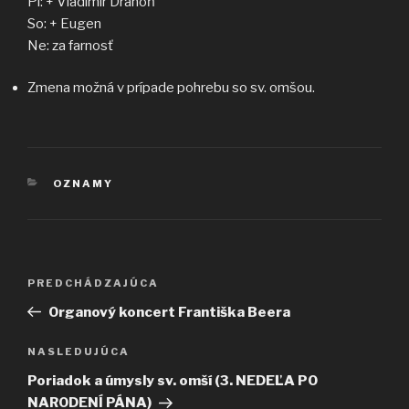
Pi: + Vladimír Drahoň
So: + Eugen
Ne: za farnosť
Zmena možná v prípade pohrebu so sv. omšou.
KATEGÓRIE
OZNAMY
Navigácia
Predchádzajúci
PREDCHÁDZAJÚCA
v
článok
Organový koncert Františka Beera
článku
Ďalší
NASLEDUJÚCA
článok
Poriadok a úmysly sv. omší (3. NEDEĽA PO
NARODENÍ PÁNA)