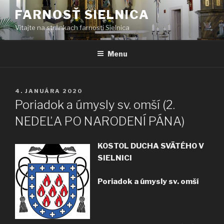
Prejsť
FARNOSŤ SIELNICA
na
Vitajte na stránkach farnosti Sielnica
obsah
Menu
PUBLIKOVANÉ
4. JANUÁRA 2020
Poriadok a úmysly sv. omší (2.
NEDEĽA PO NARODENÍ PÁNA)
KOSTOL DUCHA SVÄTÉHO V
SIELNICI
Poriadok a úmysly sv. omší