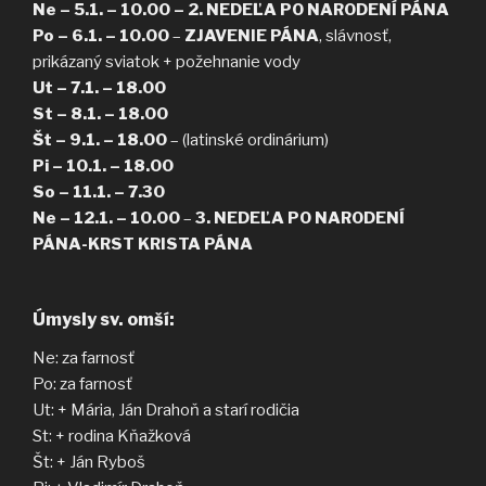
Ne – 5.1. – 10.00 – 2. NEDEĽA PO NARODENÍ PÁNA
Po – 6.1. – 10.00
–
ZJAVENIE PÁNA
, slávnosť,
prikázaný sviatok + požehnanie vody
Ut – 7.1.
– 18.00
St – 8.1. – 18.00
Št – 9.1. – 18.00
– (latinské ordinárium)
Pi – 10.1. – 18.00
So – 11.1. – 7.30
Ne – 12.1. – 10.00
–
3. NEDEĽA PO NARODENÍ
PÁNA-KRST KRISTA PÁNA
Úmysly sv. omší:
Ne: za farnosť
Po: za farnosť
Ut: + Mária, Ján Drahoň a starí rodičia
St: + rodina Kňažková
Št: + Ján Ryboš