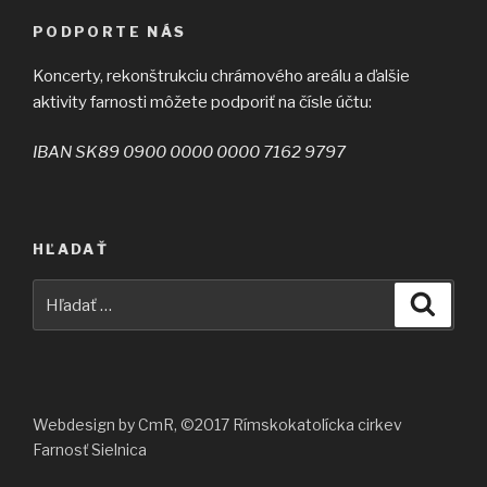
PODPORTE NÁS
Koncerty, rekonštrukciu chrámového areálu a ďalšie
aktivity farnosti môžete podporiť na čísle účtu:
IBAN SK89 0900 0000 0000 7162 9797
HĽADAŤ
Hľadať:
Vyhľad
Webdesign by CmR, ©2017 Rímskokatolícka cirkev
Farnosť Sielnica