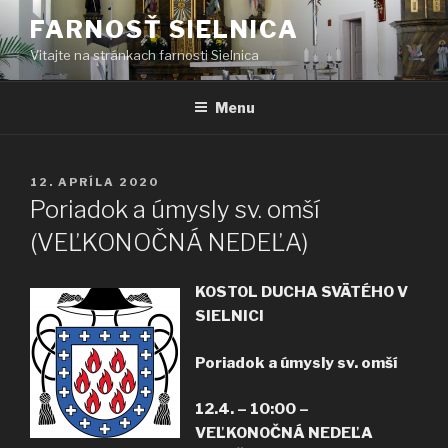
Prejsť
FARNOSŤ SIELNICA
na
Vitajte na stránkach farnosti Sielnica
obsah
Menu
PUBLIKOVANÉ
12. APRÍLA 2020
Poriadok a úmysly sv. omší
(VEĽKONOČNÁ NEDEĽA)
KOSTOL DUCHA SVÄTÉHO V
SIELNICI
Poriadok a úmysly sv. omší
12.4. – 10:00 –
VEĽKONOČNÁ NEDEĽA