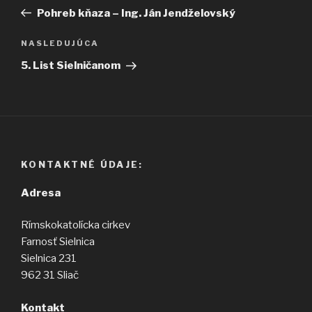
v
článok
Pohreb kňaza – Ing. Ján Jendželovský
článku
Ďalší
NASLEDUJÚCA
článok
5. List Sielničanom
KONTAKTNÉ ÚDAJE:
Adresa
Rímskokatolícka cirkev
Farnosť Sielnica
Sielnica 231
962 31 Sliač
Kontakt