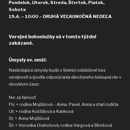
Pondelok, Utorok, Streda, Štvrtok, Piatok,
Sobota
19.4. – 10:00 – DRUHÁ VEĽKONOČNÁ NEDEĽA
Verejné bohoslužby sú v tomto týždni
zakázané.
Úmysly sv. omší:
Nasledujúce úmysly budú v Sielnici odslúžené bez
verejnosti a (podľa odporúčania diecézneho biskupa) nie v
obvyklom čase:
Ne: za farnosť
Po: + rodina Mojžišová – Anna, Pavel, Anna a starí rodičia
Ut: + rodina Košťálová a Kanková
St: + Anna Mojžišová
Št: + Veronika Drahoňová, rodina Vargová a Bírešová