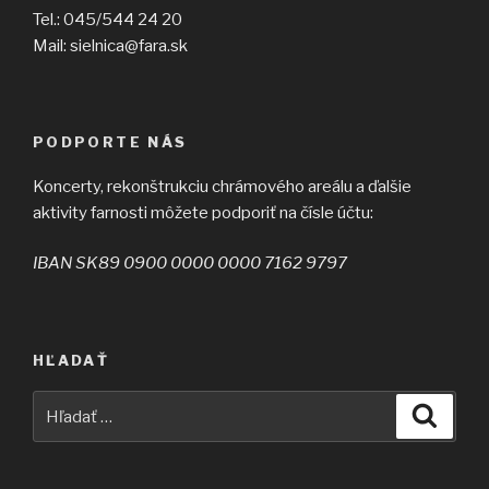
Tel.: 045/544 24 20
Mail: sielnica@fara.sk
PODPORTE NÁS
Koncerty, rekonštrukciu chrámového areálu a ďalšie
aktivity farnosti môžete podporiť na čísle účtu:
IBAN SK89 0900 0000 0000 7162 9797
HĽADAŤ
Hľadať:
Vyhľad