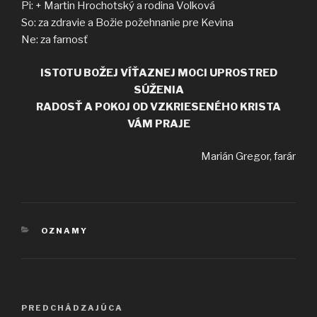
Pi: + Martin Hrochotský a rodina Volková
So: za zdravie a Božie požehnanie pre Kevina
Ne: za farnosť
ISTOTU BOŽEJ VÍŤAZNEJ MOCI UPROSTRED
SÚŽENIA
RADOSŤ A POKOJ OD VZKRIESENÉHO KRISTA
VÁM PRAJE
Marián Gregor, farár
KATEGÓRIE
OZNAMY
Navigácia
Predchádzajúci
PREDCHÁDZAJÚCA