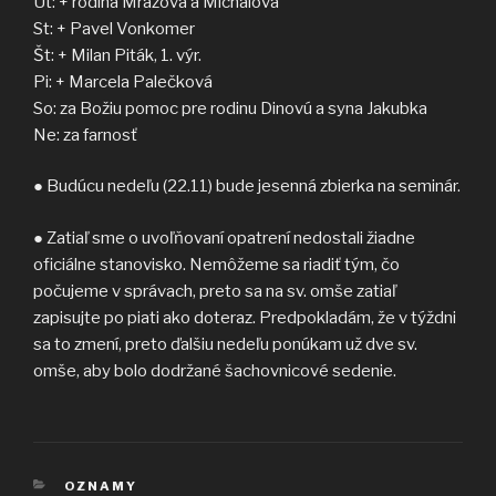
Ut: + rodina Mrázová a Michalová
St: + Pavel Vonkomer
Št: + Milan Piták, 1. výr.
Pi: + Marcela Palečková
So: za Božiu pomoc pre rodinu Dinovú a syna Jakubka
Ne: za farnosť
● Budúcu nedeľu (22.11) bude jesenná zbierka na seminár.
● Zatiaľ sme o uvoľňovaní opatrení nedostali žiadne
oficiálne stanovisko. Nemôžeme sa riadiť tým, čo
počujeme v správach, preto sa na sv. omše zatiaľ
zapisujte po piati ako doteraz. Predpokladám, že v týždni
sa to zmení, preto ďalšiu nedeľu ponúkam už dve sv.
omše, aby bolo dodržané šachovnicové sedenie.
KATEGÓRIE
OZNAMY