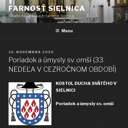
Prejsť
FARNOSŤ SIELNICA
na
Vitajte na stránkach farnosti Sielnica
obsah
Menu
PUBLIKOVANÉ
15. NOVEMBRA 2020
Poriadok a úmysly sv. omší (33.
NEDEĽA V CEZROČNOM OBDOBÍ)
KOSTOL DUCHA SVÄTÉHO V
SIELNICI
Poriadok a úmysly sv. omší