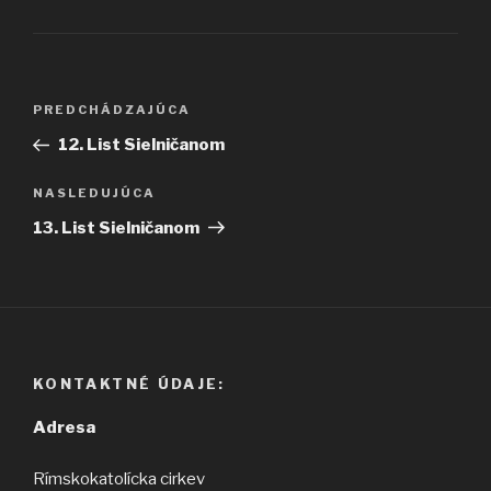
Navigácia
Predchádzajúci
PREDCHÁDZAJÚCA
v
článok
12. List Sielničanom
článku
Ďalší
NASLEDUJÚCA
článok
13. List Sielničanom
KONTAKTNÉ ÚDAJE:
Adresa
Rímskokatolícka cirkev