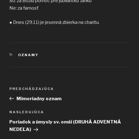
So: za Božiu pomoc pre jubilantku Janku
Ne: za farnosť
● Dnes (29.11) je jesenná zbierka na charitu.
KATEGÓRIE
OZNAMY
Navigácia
Predchádzajúci
PREDCHÁDZAJÚCA
v
článok
Mimoriadny oznam
článku
Ďalší
NASLEDUJÚCA
článok
Poriadok a úmysly sv. omší (DRUHÁ ADVENTNÁ
NEDEĽA)