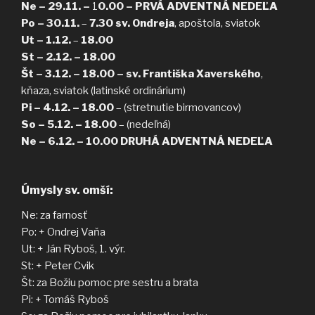
Ne – 29.11. –
1
0.00 –
PRVÁ ADVENTNÁ NEDEĽA
Po – 30.11.
–
7.30
sv. Ondreja
, apoštola, sviatok
Ut – 1.12.
–
18.00
St – 2.12. – 18.00
Št – 3.12. – 18.00 – sv. Františka Xaverského
,
kňaza, sviatok (latinské ordinárium)
Pi – 4.12. – 18.00
– (stretnutie birmovancov)
So – 5.12. – 18.00
– (nedeľná)
Ne – 6.12. – 10.00 DRUHÁ ADVENTNÁ NEDEĽA
Úmysly sv. omší:
Ne: za farnosť
Po: + Ondrej Vaňa
Ut: + Ján Ryboš, 1. výr.
St: + Peter Cvik
Št: za Božiu pomoc pre sestru a brata
Pi: + Tomáš Ryboš