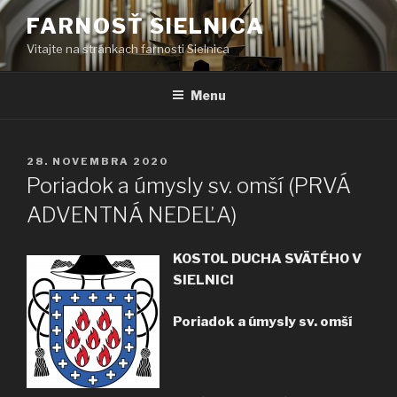
Prejsť
FARNOSŤ SIELNICA
na
Vitajte na stránkach farnosti Sielnica
obsah
Menu
PUBLIKOVANÉ
28. NOVEMBRA 2020
Poriadok a úmysly sv. omší (PRVÁ
ADVENTNÁ NEDEĽA)
KOSTOL DUCHA SVÄTÉHO V
SIELNICI
Poriadok a úmysly sv. omší