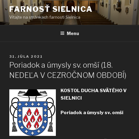
Prejsť
FARNOSŤ SIELNICA
na
Vitajte na stránkach farnosti Sielnica
obsah
Menu
PUBLIKOVANÉ
31. JÚLA 2021
Poriadok a úmysly sv. omší (18.
NEDEĽA V CEZROČNOM OBDOBÍ)
KOSTOL DUCHA SVÄTÉHO V
SIELNICI
Poriadok a úmysly sv. omší