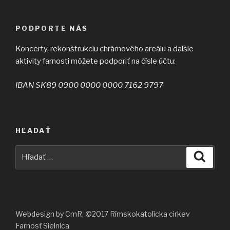
PODPORTE NÁS
Koncerty, rekonštrukciu chrámového areálu a ďalšie
aktivity farnosti môžete podporiť na čísle účtu:
IBAN SK89 0900 0000 0000 7162 9797
HĽADAŤ
Hľadať:
Vyhľad
Webdesign by CmR, ©2017 Rímskokatolícka cirkev
Farnosť Sielnica