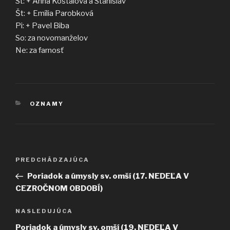
St: + Anna Košťálová a Stanislav
Št: + Emília Parobková
Pi: + Pavel Biba
So: za novomanželov
Ne: za farnosť
KATEGÓRIE
OZNAMY
Navigácia
Predchádzajúci
PREDCHÁDZAJÚCA
v
článok
Poriadok a úmysly sv. omší (17. NEDEĽA V
článku
CEZROČNOM OBDOBÍ)
Ďalší
NASLEDUJÚCA
článok
Poriadok a úmysly sv. omší (19. NEDEĽA V