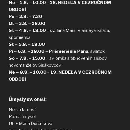
Ne – 1.8. – 10.00
–
18. NEDEĽA V CEZROČNOM
OBDOBÍ
Po – 2.8. – 7.30
Ut – 3.8. – 18.00
St – 4.8. – 18.00
– sv. Jána Máriu Vianneya, kňaza,
spomienka
Št – 5.8. – 18.00
Pi – 6.8. – 18.00 – Premenenie Pána,
sviatok
So – 7.8. – 15.00
– sv. omša s obnovením sľubov
novomanželov Sisákovcov
Ne – 8.8. – 10.00
–
19. NEDEĽA V CEZROČNOM
OBDOBÍ
Úmysly sv. omší:
Ne: za farnosť
Po: na úmysel
Ut: + Mária Ďurčeková