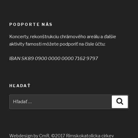
PODPORTE NÁS
Koncerty, rekonštrukciu chrámového areálu a ďalšie
aktivity farnosti môžete podporiť na čísle účtu:
IBAN SK89 0900 0000 0000 7162 9797
HĽADAŤ
Hľadať:
Vyhľad
Webdesign by CmR, ©2017 Rímskokatolícka cirkev