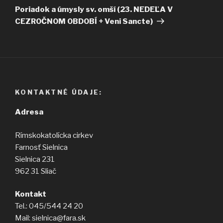
článok
Poriadok a úmysly sv. omší (23. NEDEĽA V
CEZROČNOM OBDOBÍ + Veni Sancte)
KONTAKTNÉ ÚDAJE:
Adresa
Rímskokatolícka cirkev
Farnosť Sielnica
Sielnica 231
962 31 Sliač
Kontakt
Tel.: 045/544 24 20
Mail: sielnica@fara.sk