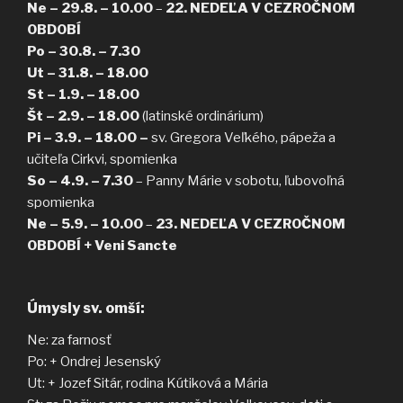
Ne – 29.8. – 10.00
–
22. NEDEĽA V CEZROČNOM
OBDOBÍ
Po – 30.8. – 7.30
Ut – 31.8. – 18.00
St – 1.9. – 18.00
Št – 2.9. – 18.00
(latinské ordinárium)
Pi – 3.9. – 18.00 –
sv. Gregora Veľkého, pápeža a
učiteľa Cirkvi, spomienka
So – 4.9. – 7.30
– Panny Márie v sobotu, ľubovoľná
spomienka
Ne – 5.9. – 10.00
–
23. NEDEĽA V CEZROČNOM
OBDOBÍ + Veni Sancte
Úmysly sv. omší:
Ne: za farnosť
Po: + Ondrej Jesenský
Ut: + Jozef Sitár, rodina Kútiková a Mária