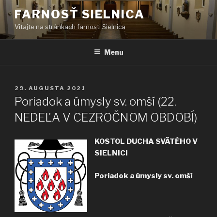
Prejsť
FARNOSŤ SIELNICA
na
Vitajte na stránkach farnosti Sielnica
obsah
Menu
PUBLIKOVANÉ
29. AUGUSTA 2021
Poriadok a úmysly sv. omší (22.
NEDEĽA V CEZROČNOM OBDOBÍ)
KOSTOL DUCHA SVÄTÉHO V
SIELNICI
Poriadok a úmysly sv. omší