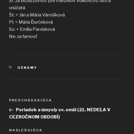
St: za Božiu pomoc pre manželov Volkovcov, deti a
vnúčatá
Št: + Ján a Mária Várošíková
Pi: + Mária Ďurčeková
So: + Emília Parobková
Ne: za farnosť
KATEGÓRIE
OZNAMY
Navigácia
Predchádzajúci
PREDCHÁDZAJÚCA
v
článok
Poriadok a úmysly sv. omší (21. NEDEĽA V
článku
CEZROČNOM OBDOBÍ)
Ďalší
NASLEDUJÚCA