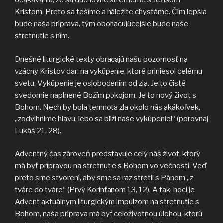
očakávania, že sa duchovne stretneme s Ježišom
Kristom. Preto sa tešíme a náležite chystáme. Čím lepšia
bude naša príprava, tým obohacujúcejšie bude naše
stretnutie s ním.
Dnešné liturgické texty obracajú našu pozornosť na
vzácny Kristov dar: na vykúpenie, ktoré priniesol celému
svetu. Vykúpenie je oslobodením od zla. Je to čisté
svedomie naplnené Božím pokojom. Je to nový život s
Bohom. Nech by bola temnota zla okolo nás akákoľvek,
„zodvihnime hlavu, lebo sa blíži naše vykúpenie!“ (porovnaj
Lukáš 21, 28).
Adventný čas zároveň predstavuje celý náš život, ktorý
má byť prípravou na stretnutie s Bohom vo večnosti. Veď
preto sme stvorení, aby sme sa raz stretli s Pánom „z
tváre do tváre“ (Prvý Korinťanom 13, 12). A tak, hoci je
Advent aktuálnym liturgickým impulzom na stretnutie s
Bohom, naša príprava má byť celoživotnou úlohou, ktorú