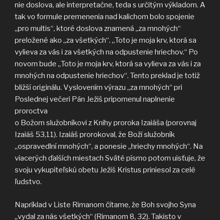
nie doslova, ale interpretačne, teda s určitým výkladom. A
tak vo formule premenenia nad kalichom bolo spojenie
„pro multis“, ktoré doslova znamená „za mnohých“
preložené ako „za všetkých“. „Toto je moja krv, ktorá sa
vylieva za vás i za všetkých na odpustenie hriechov.“ Po
novom bude „Toto je moja krv, ktorá sa vylieva za vás i za
mnohých na odpustenie hriechov“. Tento preklad je totiž
bližší originálu. Vyslovením výrazu „za mnohých“ pri
Poslednej večeri Pán Ježiš pripomenul naplnenie
proroctva
o Božom služobníkovi z Knihy proroka Izaiáša (porovnaj
Izaiáš 53,11). Izaiáš prorokoval, že Boží služobník
„ospravedlní mnohých“, a ponesie „hriechy mnohých“. Na
viacerých ďalších miestach Sväté písmo potom uisťuje, že
svoju vykupiteľskú obetu Ježiš Kristus priniesol za celé
ľudstvo.
Napríklad v Liste Rimanom čítame, že Boh svojho Syna
„vydal za nás všetkých“ (Rimanom 8, 32). Takisto v