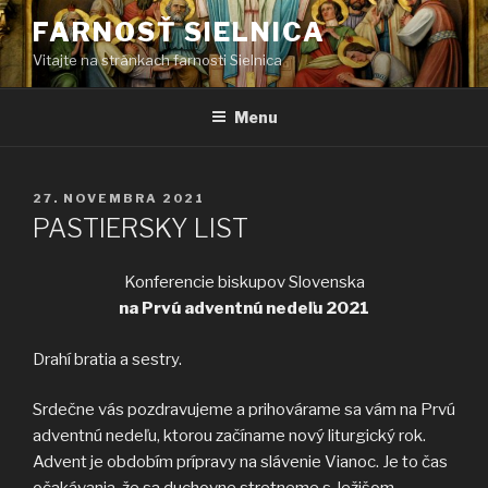
Prejsť
FARNOSŤ SIELNICA
na
Vitajte na stránkach farnosti Sielnica
obsah
Menu
PUBLIKOVANÉ
27. NOVEMBRA 2021
PASTIERSKY LIST
Konferencie biskupov Slovenska
na Prvú adventnú nedeľu 2021
Drahí bratia a sestry.
Srdečne vás pozdravujeme a prihovárame sa vám na Prvú
adventnú nedeľu, ktorou začíname nový liturgický rok.
Advent je obdobím prípravy na slávenie Vianoc. Je to čas