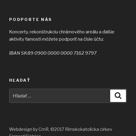
PODPORTE NÁS
Koncerty, rekonštrukciu chrámového areálu a ďalšie
aktivity farnosti môžete podporiť na čísle účtu:
IBAN SK89 0900 0000 0000 7162 9797
HĽADAŤ
Hľadať:
Vyhľad
Webdesign by CmR, ©2017 Rímskokatolícka cirkev