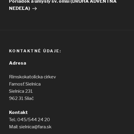
Poriadok a úmysly sv. omší (DRUHÁ ADVENTNÁ
NEDEĽA)
KONTAKTNÉ ÚDAJE:
Adresa
Rímskokatolícka cirkev
Farnosť Sielnica
Sielnica 231
962 31 Sliač
Kontakt
Tel.: 045/544 24 20
Mail: sielnica@fara.sk