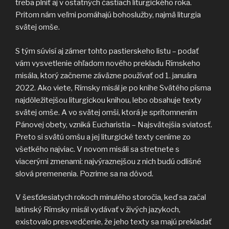
treba plniť aj v ostatných častiach liturgického roka.
Pritom nám veľmi pomáhajú bohoslužby, najmä liturgia
svätej omše.
S tým súvisí aj zámer tohto pastierskeho listu – podať
vám vysvetlenie ohľadom nového prekladu Rímskeho
misála, ktorý začneme záväzne používať od 1. januára
2022. Ako viete, Rímsky misál je po knihe Svätého písma
najdôležitejšou liturgickou knihou, lebo obsahuje texty
svätej omše. A vo svätej omši, ktorá je sprítomnením
Pánovej obety, vzniká Eucharistia – Najsvätejšia sviatosť.
Preto si svätú omšu a jej liturgické texty ceníme zo
všetkého najviac. V novom misáli sa stretnete s
viacerými zmenami: najvýraznejšou z nich budú odlišné
slová premenenia. Pozrime sa na dôvod.
V šesťdesiatych rokoch minulého storočia, keď sa začal
latinský Rímsky misál vydávať v živých jazykoch,
existovalo presvedčenie, že jeho texty sa majú prekladať