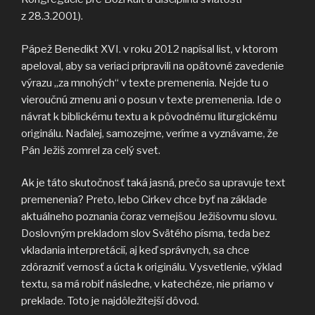
z 28.3.2001).
Pápež Benedikt XVI. v roku 2012 napísal list, v ktorom
apeloval, aby sa veriaci pripravili na opätovné zavedenie
výrazu „za mnohých“ v texte premenenia. Nejde tu o
vieroučnú zmenu ani o posun v texte premenenia. Ide o
návrat k biblickému textu a k pôvodnému liturgickému
originálu. Naďalej, samozejme, veríme a vyznávame, že
Pán Ježiš zomrel za celý svet.
Ak je táto skutočnosť taká jasná, prečo sa upravuje text
premenenia? Preto, lebo Cirkev chce byť na základe
aktuálneho poznania čoraz vernejšou Ježišovmu slovu.
Doslovným prekladom slov Svätého písma, teda bez
vkladania interpretácií, aj keď správnych, sa chce
zdôrazniť vernosť a úcta k originálu. Vysvetlenie, výklad
textu, sa má robiť následne, v katechéze, nie priamo v
preklade. Toto je najdôležitejší dôvod.