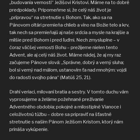
„budovania vernosti“ Ježišovi Kristovi. Máme na to dobré
predpoklady. Pripomeňme si, že celý náš život je
„prípravou“ na stretnutie s Bohom. Tak, ako sa na
Pánovom oltári premieňa chlieb a víno na Božie telo a krv,
tak nech sa premieňajú aj naše srdcia a mysle na krajšie a
milšie pred Bohom i pred ľuďmi. Nech zmysluplne – v
čoraz väčšej vernosti Bohu – prežijeme nielen tento
Advent, ale aj celý náš život. Máme nádej, že aj my raz
začujeme Pánove slová: „Správne, dobrý a verný sluha;
bol si verný nad málom, ustanovím ťa nad mnohým: vojdi
do radosti svojho pána“ (Matúš 25, 21).
Drahí veriaci, milovaní bratia a sestry. V tomto duchu vám
vyprosujeme a želáme požehnané prežívanie
Adventného obdobia; pokojné a milostiplné Vianoce i
celoživotnú túžbu – dobre sa pripraviť na šťastné
stretnutie s naším Pánom Ježišom Kristom, ktorý nám
prináša vykúpenie.