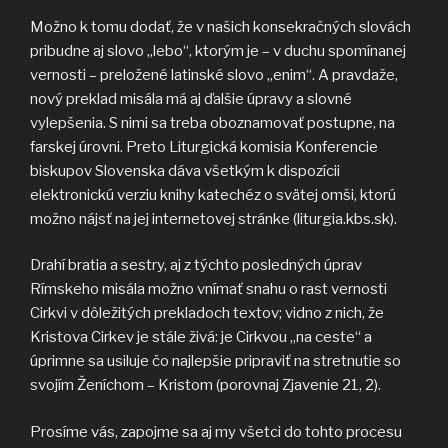
Možno k tomu dodať, že v našich konsekračných slovách
pribudne aj slovo „lebo“, ktorým je – v duchu spomínanej
vernosti – preložené latinské slovo „enim“. A pravdaže,
nový preklad misála má aj ďalšie úpravy a slovné
vylepšenia. S nimi sa treba oboznamovať postupne, na
farskej úrovni. Preto Liturgická komisia Konferencie
biskupov Slovenska dáva všetkým k dispozícii
elektronickú verziu knihy katechéz o svätej omši, ktorú
možno nájsť na jej internetovej stránke (liturgia.kbs.sk).
Drahí bratia a sestry, aj z týchto posledných úprav
Rímskeho misála možno vnímať snahu o rast vernosti
Cirkvi v dôležitých prekladoch textov; vidno z nich, že
Kristova Cirkev je stále živá: je Cirkvou „na ceste“ a
úprimne sa usiluje čo najlepšie pripraviť na stretnutie so
svojím Ženíchom – Kristom (porovnaj Zjavenie 21, 2).
Prosíme vás, zapojme sa aj my všetci do tohto procesu