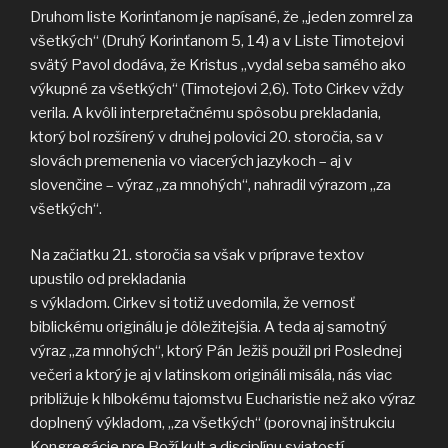
Druhom liste Korinťanom je napísané, že „jeden zomrel za
všetkých“ (Druhý Korinťanom 5, 14) a v Liste Timotejovi
svätý Pavol dodáva, že Kristus „vydal seba samého ako
výkupné za všetkých“ (Timotejovi 2,6). Toto Cirkev vždy
verila. A kvôli interpretačnému spôsobu prekladania,
ktorý bol rozšírený v druhej polovici 20. storočia, sa v
slovách premenenia vo viacerých jazykoch – aj v
slovenčine – výraz „za mnohých“, nahradil výrazom „za
všetkých“.
Na začiatku 21. storočia sa však v príprave textov
upustilo od prekladania
s výkladom. Cirkev si totiž uvedomila, že vernosť
biblickému originálu je dôležitejšia. A teda aj samotný
výraz „za mnohých“, ktorý Pán Ježiš použil pri Poslednej
večeri a ktorý je aj v latinskom origináli misála, nás viac
približuje k hlbokému tajomstvu Eucharistie než ako výraz
doplnený výkladom, „za všetkých“ (porovnaj inštrukciu
Kongregácie pre Boží kult a disciplínu sviatostí