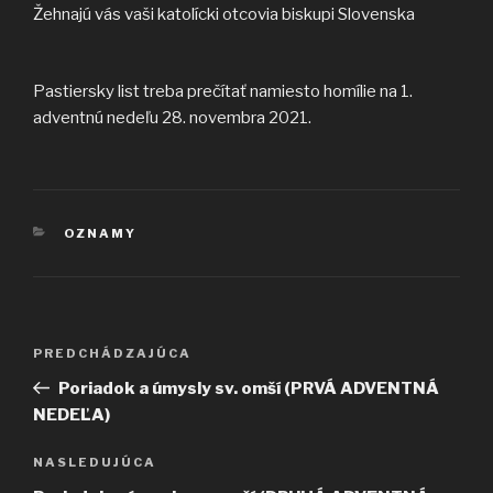
Žehnajú vás vaši katolícki otcovia biskupi Slovenska
Pastiersky list treba prečítať namiesto homílie na 1.
adventnú nedeľu 28. novembra 2021.
KATEGÓRIE
OZNAMY
Navigácia
Predchádzajúci
PREDCHÁDZAJÚCA
v
článok
Poriadok a úmysly sv. omší (PRVÁ ADVENTNÁ
článku
NEDEĽA)
Ďalší
NASLEDUJÚCA
článok