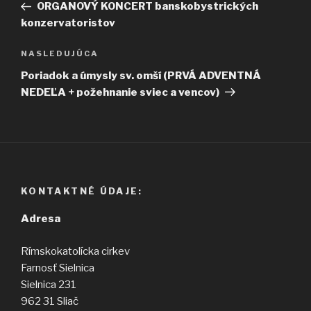
článok
ORGANOVÝ KONCERT banskobystrických
článku
konzervatoristov
Ďalší
NASLEDUJÚCA
článok
Poriadok a úmysly sv. omší (
PRVÁ ADVENTNÁ
NEDEĽA
+ požehnanie sviec a vencov)
KONTAKTNÉ ÚDAJE:
Adresa
Rímskokatolícka cirkev
Farnosť Sielnica
Sielnica 231
962 31 Sliač