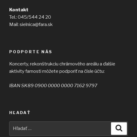
Kontakt
Tel.: 045/544 24 20
Mail: sielnica@fara.sk
PODPORTE NÁS
Koncerty, rekonštrukciu chrámového areálu a ďalšie
aktivity farnosti môžete podporiť na čísle účtu:
IBAN SK89 0900 0000 0000 7162 9797
HĽADAŤ
Hľadať:
Vyhľad