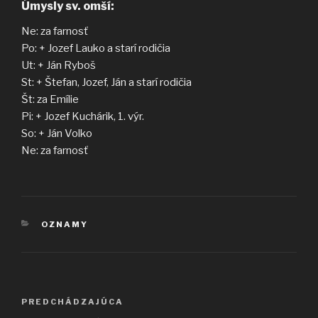
Úmysly sv. omší:
Ne: za farnosť
Po: + Jozef Lauko a starí rodičia
Ut: + Ján Ryboš
St: + Štefan, Jozef, Ján a starí rodičia
Št: za Emílie
Pi: + Jozef Kuchárik, 1. výr.
So: + Ján Volko
Ne: za farnosť
KATEGÓRIE
OZNAMY
Navigácia
Predchádzajúci
PREDCHÁDZAJÚCA
v