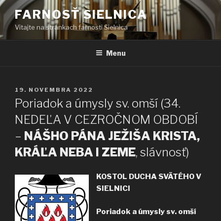
Prejsť
FARNOSŤ SIELNICA
na
Vitajte na stránkach farnosti Sielnica
obsah
Menu
PUBLIKOVANÉ
19. NOVEMBRA 2022
Poriadok a úmysly sv. omší (34.
NEDEĽA V CEZROČNOM OBDOBÍ
–
NÁŠHO PÁNA JEŽIŠA KRISTA,
KRÁĽA NEBA I ZEME
, slávnosť)
KOSTOL DUCHA SVÄTÉHO V
SIELNICI
Poriadok a úmysly sv. omší