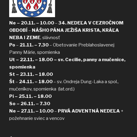
Ne – 20.11. – 10.00
–
34. NEDEĽA V CEZROČNOM
OBDOBÍ
–
NÁŠHO PÁNA JEŽIŠA KRISTA, KRÁĽA
NEBA I ZEME
, slávnosť
Po
–
21.11. – 7.30
– Obetovanie Preblahoslavenej
Panny Márie, spomienka
Ut – 22.11. – 18.00 – sv. Cecílie, panny a mučenice,
spomienka
St – 23.11. – 18.00
Št
–
24.11. – 18.00
– sv. Ondreja Dung-Laka a spol.,
mučeníkov, spomienka (lat.ord.)
Pi – 25.11. – 18.00
So – 26.11. – 7.30
Ne – 27.11. – 10.00
–
PRVÁ ADVENTNÁ NEDEĽA
+
požehnanie sviec a vencov