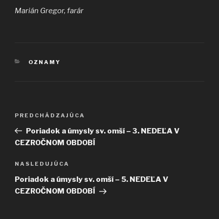
Marián Gregor, farár
KATEGÓRIE
OZNAMY
Navigácia
Predchádzajúci
PREDCHÁDZAJÚCA
v
článok
Poriadok a úmysly sv. omší – 3. NEDEĽA V
článku
CEZROČNOM OBDOBÍ
Ďalší
NASLEDUJÚCA
článok
Poriadok a úmysly sv. omší – 5. NEDEĽA V
CEZROČNOM OBDOBÍ