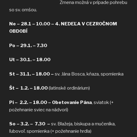
Zmena možná v prípade pohrebu
so sv. omšou.
Ne – 28.1 – 10.00 –
4. NEDEĽA V CEZROČNOM
OBDOBÍ
Po – 29.1. – 7.30
Ut – 30.1. – 18.00
St – 31.1. –
18.00 –
sv. Jána Bosca, kňaza, spomienka
Št – 1.2. – 18.00
(latinské ordinárium)
Pi – 2.2. – 18.00 – Obetovanie Pána
, sviatok (+
požehnanie sviec na nádvorí)
So – 3.2. – 7.30 –
sv. Blažeja, biskupa a mučeníka,
ľubovoľ. spomienka (+ požehnanie hrdla)