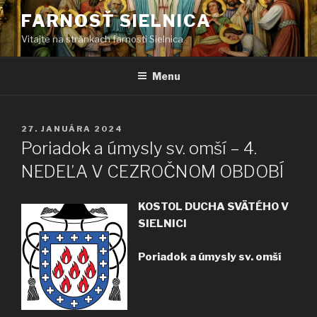
Prejsť
FARNOSŤ SIELNICA
na
Vitajte na stránkach farnosti Sielnica
obsah
Menu
PUBLIKOVANÉ
27. JANUÁRA 2024
Poriadok a úmysly sv. omší – 4.
NEDEĽA V CEZROČNOM OBDOBÍ
KOSTOL DUCHA SVÄTÉHO V
SIELNICI
Poriadok a úmysly sv. omší