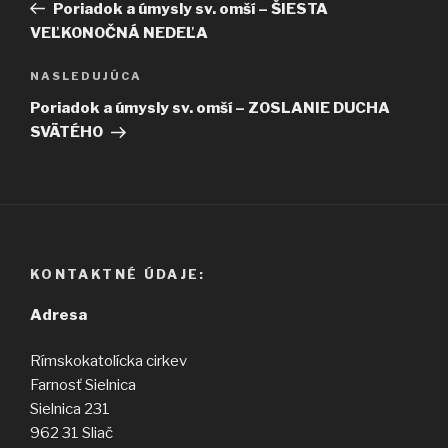
článok
Poriadok a úmysly sv. omší – ŠIESTA
článku
VEĽKONOČNÁ NEDEĽA
Ďalší
NASLEDUJÚCA
článok
Poriadok a úmysly sv. omší – ZOSLANIE DUCHA
SVÄTÉHO
KONTAKTNÉ ÚDAJE:
Adresa
Rímskokatolícka cirkev
Farnosť Sielnica
Sielnica 231
962 31 Sliač