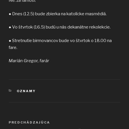
Ne: za farnosť
● Dnes (12.5) bude zbierka na katolícke masmédiá.
● Vo štvrtok (16.5) budú u nás dekanátne rekolekcie.
● Stretnutie birmovancov bude vo štvrtok o 18.00 na
fare.
Marián Gregor, farár
KATEGÓRIE
OZNAMY
Navigácia
Predchádzajúci
PREDCHÁDZAJÚCA
v