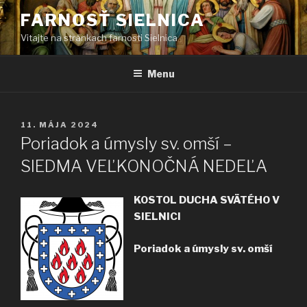
Prejsť
FARNOSŤ SIELNICA
na
Vitajte na stránkach farnosti Sielnica
obsah
Menu
PUBLIKOVANÉ
11. MÁJA 2024
Poriadok a úmysly sv. omší –
SIEDMA VEĽKONOČNÁ NEDEĽA
KOSTOL DUCHA SVÄTÉHO V
SIELNICI
Poriadok a úmysly sv. omší