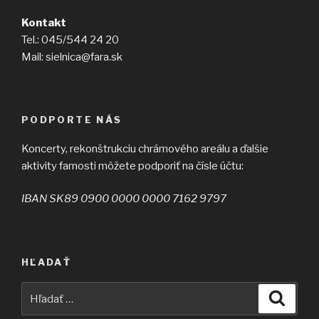
Kontakt
Tel.: 045/544 24 20
Mail: sielnica@fara.sk
PODPORTE NÁS
Koncerty, rekonštrukciu chrámového areálu a ďalšie
aktivity farnosti môžete podporiť na čísle účtu:
IBAN SK89 0900 0000 0000 7162 9797
HĽADAŤ
Hľadať:
Vyhľad