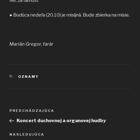
Ne: za farnosť
● Budúca nedeľa (20.10) je misijná. Bude zbierka na misie.
Marián Gregor, farár
KATEGÓRIE
OZNAMY
Navigácia
Predchádzajúci
PREDCHÁDZAJÚCA
v
článok
Koncert duchovnej a organovej hudby
článku
Ďalší
NASLEDUJÚCA