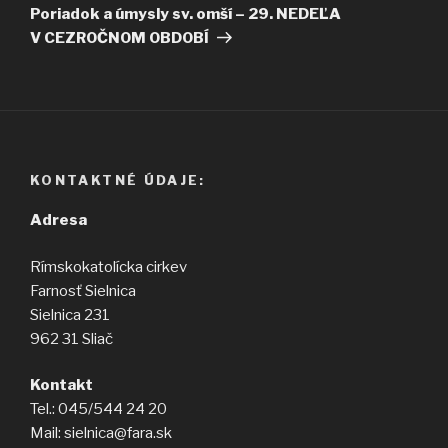
článok
Poriadok a úmysly sv. omší – 29. NEDEĽA
V CEZROČNOM OBDOBÍ
KONTAKTNÉ ÚDAJE:
Adresa
Rímskokatolícka cirkev
Farnosť Sielnica
Sielnica 231
962 31 Sliač
Kontakt
Tel.: 045/544 24 20
Mail: sielnica@fara.sk