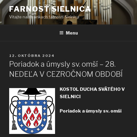
Prejsť
FARNOSŤ SIELNICA
na
Vitajte na stránkach farnosti Sielnica
obsah
Menu
PUBLIKOVANÉ
12. OKTÓBRA 2024
Poriadok a úmysly sv. omší – 28.
NEDEĽA V CEZROČNOM OBDOBÍ
KOSTOL DUCHA SVÄTÉHO V
SIELNICI
Poriadok a úmysly sv. omší