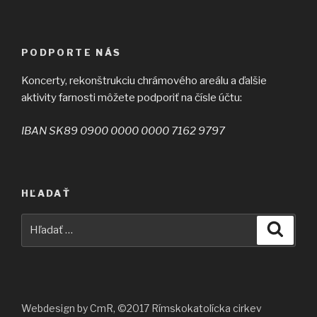
PODPORTE NÁS
Koncerty, rekonštrukciu chrámového areálu a ďalšie
aktivity farnosti môžete podporiť na čísle účtu:
IBAN SK89 0900 0000 0000 7162 9797
HĽADAŤ
Hľadať:
Vyhľad
Webdesign by CmR, ©2017 Rímskokatolícka cirkev