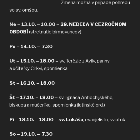
Zmena možná v prípade pohrebu
so sv. omšou.
Ne – 13.10. – 10.00 –
28. NEDEĽA V CEZROČNOM
OBDOBÍ
(stretnutie birmovancov)
Po – 14.10. – 7.30
Ut – 15.10. – 18.00 –
sv. Terézie z Avily, panny
a učiteľky Cirkvi, spomienka
St – 16.10. –
18.00
Št – 17.10. – 18.00 –
sv. Ignáca Antiochijského,
biskupa a mučeníka, spomienka
(latinské ord.)
Pi – 18.10. – 18.00 – sv. Lukáša
, evanjelistu, sviatok
So – 19.10. – 7.30