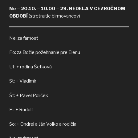
Ne – 20.10. – 10.00 – 29. NEDEĽA V CEZROČNOM
OBDOBÍ
(stretnutie birmovancov)
Ne: za farnosť
Po: za Božie požehnanie pre Elenu
Ut: + rodina Šetková
St: + Vladimír
Št: + Pavel Poliček
Pi: + Rudolf
So: + Ondrej a Ján Volko a rodičia