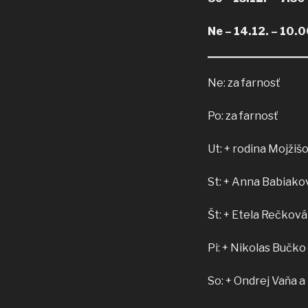
Ne – 14.12. – 10.0
Ne: za farnosť
Po: za farnosť
Ut: + rodina Mojžiš
St: + Anna Babiakov
Št: + Etela Rečková
Pi: + Nikolas Bučko
So: + Ondrej Vaňa a 