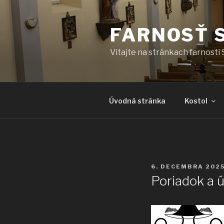
Prejsť
na
FARNOSŤ 
obsah
Vitajte na stránkach farnosti 
Úvodná stránka
Kostol
PUBLIKOVANÉ
6. DECEMBRA 202
Poriadok a