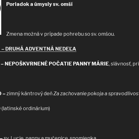
Poriadok a úmysly sv. omší
Zmena možná v prípade pohrebu so sv. omšou.
.00 – DRUHÁ ADVENTNÁ NEDEĽA
.00 – NEPOŠKVRNENÉ POČATIE PANNY MÁRIE
, slávnosť, pri
0 –
zimný kántrový deň
Za zachovanie pokoja a spravodlivos
0
(latinské ordinárium)
0
 –
sv. Lucie, panny a mučenice, spomienka