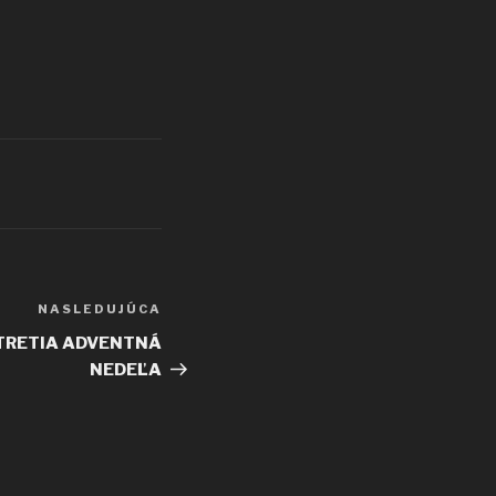
NASLEDUJÚCA
Ďalší
článok
 – TRETIA ADVENTNÁ
NEDEĽA