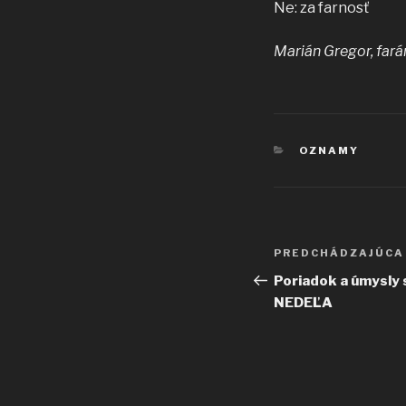
Ne: za farnosť
Marián Gregor, fará
KATEGÓRIE
OZNAMY
Navigácia
Predchádzajúci
PREDCHÁDZAJÚCA
v
článok
Poriadok a úmysly
NEDEĽA
článku