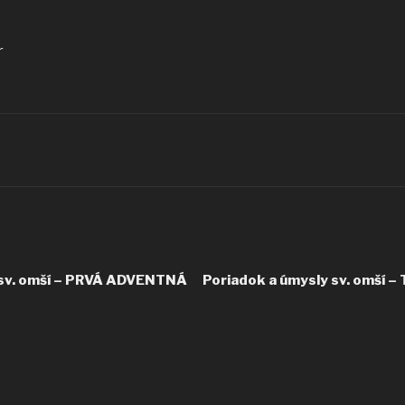
r
 sv. omší – PRVÁ ADVENTNÁ
Poriadok a úmysly sv. omší