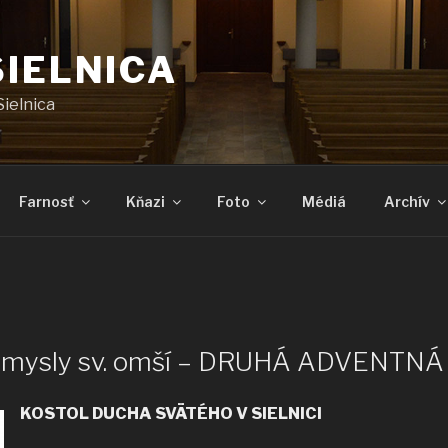
SIELNICA
Sielnica
Farnosť
Kňazi
Foto
Médiá
Archív
5
 úmysly sv. omší – DRUHÁ ADVENTN
KOSTOL DUCHA SVÄTÉHO V SIELNICI