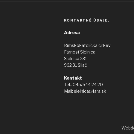
KONTAKTNÉ ÚDAJE:
Adresa
Rímskokatolícka cirkev
Farnosť Sielnica
Sielnica 231
962 31 Sliač
Kontakt
Tel.: 045/544 24 20
Mail: sielnica@fara.sk
Webde