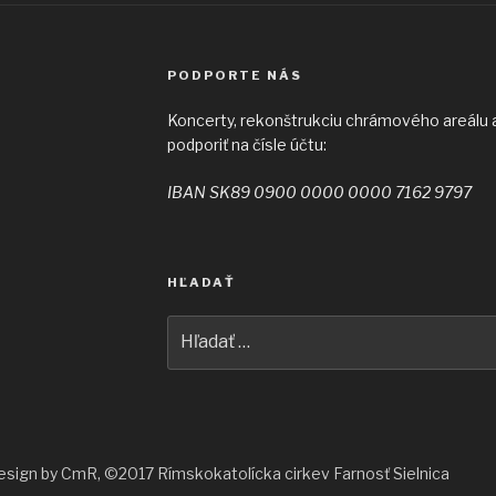
PODPORTE NÁS
Koncerty, rekonštrukciu chrámového areálu a 
podporiť na čísle účtu:
IBAN SK89 0900 0000 0000 7162 9797
HĽADAŤ
Hľadať:
sign by CmR, ©2017 Rímskokatolícka cirkev Farnosť Sielnica