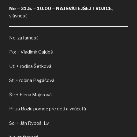
Ne – 31.5. – 10.00 – NAJSVÄTEJŠEJ TROJICE
,
slávnosť
Ne: za farnosť
Po: + Vladimír Gajdoš
Ut: + rodina Šetková
St: + rodina Pagáčová
Št: + Elena Majerová
Pi: za Božiu pomoc pre deti a vnúčatá
So: + Ján Ryboš, 1.v.