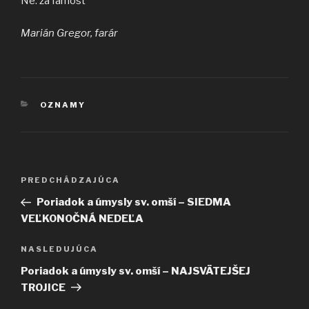
Ne: za farnosť
Marián Gregor, farár
KATEGÓRIE
OZNAMY
Navigácia
Predchádzajúci
PREDCHÁDZAJÚCA
v
článok
Poriadok a úmysly sv. omší – SIEDMA
článku
VEĽKONOČNÁ NEDEĽA
Ďalší
NASLEDUJÚCA
článok
Poriadok a úmysly sv. omší – NAJSVÄTEJŠEJ
TROJICE