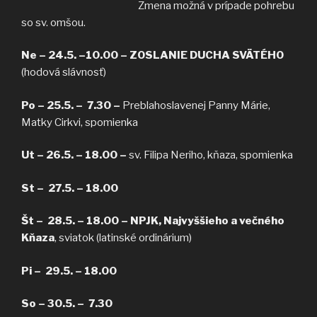
Zmena možná v prípade pohrebu
so sv. omšou.
Ne – 24.5. –10.00 – ZOSLANIE DUCHA SVÄTÉHO
(hodová slávnosť)
Po – 25.5. –
7.30 –
Preblahoslavenej Panny Márie,
Matky Cirkvi, spomienka
Ut – 26.5. – 18.00 –
sv. Filipa Neriho, kňaza, spomienka
St – 27.5. –
18.00
Št – 28.5. – 18.00
– NPJK, Najvyššieho a večného
Kňaza
, sviatok (latinské ordinárium)
Pi – 29.5. – 18.00
So – 30.5. – 7.30