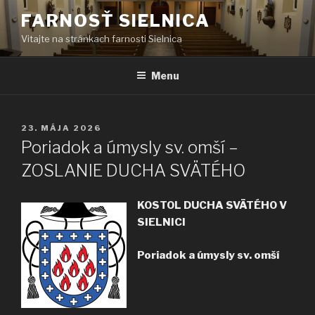
Prejsť
FARNOSŤ SIELNICA
na
Vitajte na stránkach farnosti Sielnica
obsah
Menu
PUBLIKOVANÉ
23. MÁJA 2026
Poriadok a úmysly sv. omší –
ZOSLANIE DUCHA SVÄTÉHO
KOSTOL DUCHA SVÄTÉHO V
SIELNICI
Poriadok a úmysly sv. omší