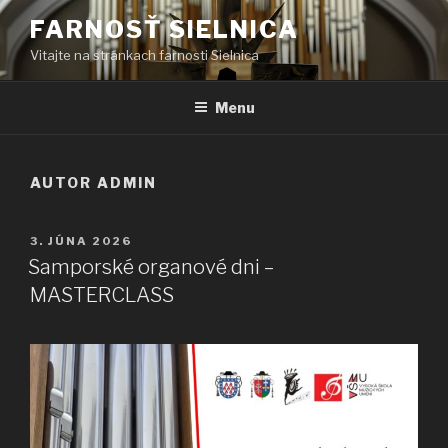
Prejsť
FARNOSŤ SIELNICA
na
Vitajte na stránkach farnosti Sielnica
obsah
Menu
AUTOR
ADMIN
PUBLIKOVANÉ
3. JÚNA 2026
Samporské organové dni –
MASTERCLASS