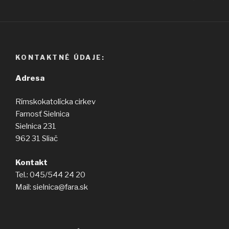
strá
príspevkov
KONTAKTNÉ ÚDAJE:
Adresa
Rímskokatolícka cirkev
Farnosť Sielnica
Sielnica 231
962 31 Sliač
Kontakt
Tel.: 045/544 24 20
Mail: sielnica@fara.sk