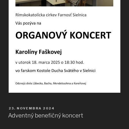
PUBLIKOVANÉ
23. NOVEMBRA 2024
Adventný benefičný koncert