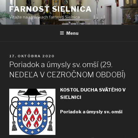
Prejsť
FARNOSŤ SIELNICA
na
Vitajte na stránkach farnosti Sielnica
obsah
Menu
PUBLIKOVANÉ
17. OKTÓBRA 2020
Poriadok a úmysly sv. omší (29.
NEDEĽA V CEZROČNOM OBDOBÍ)
KOSTOL DUCHA SVÄTÉHO V
SIELNICI
Poriadok a úmysly sv. omší