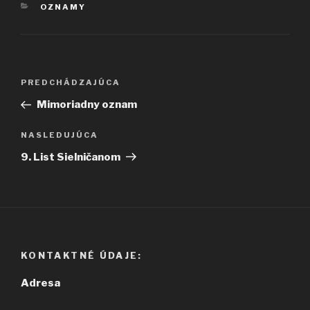
KATEGÓRIE
OZNAMY
Navigácia
Predchádzajúci
PREDCHÁDZAJÚCA
v
článok
Mimoriadny oznam
článku
Ďalší
NASLEDUJÚCA
článok
9. List Sielničanom
KONTAKTNÉ ÚDAJE:
Adresa