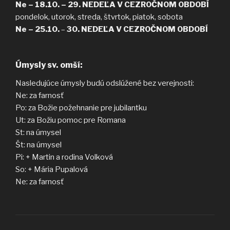
Ne – 18.10. –
29. NEDEĽA V CEZROČNOM
OBDOBÍ
pondelok, utorok, streda, štvrtok, piatok, sobota
Ne – 25.10.
–
30. NEDEĽA V CEZROČNOM
OBDOBÍ
Úmysly sv. omší:
Nasledujúce úmysly budú odslúžené bez verejnosti:
Ne: za farnosť
Po: za Božie požehnanie pre jubilantku
Ut: za Božiu pomoc pre Romana
St: na úmysel
Št: na úmysel
Pi: + Martin a rodina Volková
So: + Mária Pupalová
Ne: za farnosť