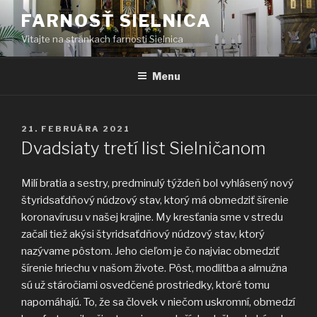
Prejsť
FARNOSŤ SIELNICA
na
Vitajte na stránkach farnosti Sielnica
obsah
Menu
PUBLIKOVANÉ
21. FEBRUÁRA 2021
Dvadsiaty tretí list Sielničanom
Milí bratia a sestry, predminulý týždeň bol vyhlásený nový
štyridsaťdňový núdzový stav, ktorý má obmedziť šírenie
koronavírusu v našej krajine. My kresťania sme v stredu
začali tiež akýsi štyridsaťdňový núdzový stav, ktorý
nazývame pôstom. Jeho cieľom je čo najviac obmedziť
šírenie hriechu v našom živote. Pôst, modlitba a almužna
sú už stáročiami osvedčené prostriedky, ktoré tomu
napomáhajú. To, že sa človek v niečom uskromní, obmedzí