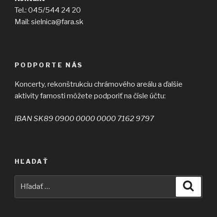
Tel.: 045/544 24 20
Mail: sielnica@fara.sk
PODPORTE NÁS
Koncerty, rekonštrukciu chrámového areálu a ďalšie
aktivity farnosti môžete podporiť na čísle účtu:
IBAN SK89 0900 0000 0000 7162 9797
HĽADAŤ
Hľadať:
Vyhľad