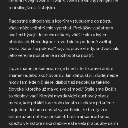
komfort svojho života a viac sa vloží do služby druhým, ho
robí silnejším a čistejším.
Radostné odhodlanie, s ktorým vstupujeme do pôstu,
však môže veľmi rýchlo vyprchať. Prekážky v pôstnom
snažení bývajú dokonca niekedy väčšie ako v iných
obdobiach. Nečudujme sa, veď niečo podobné zažil aj
Ježiš. „Satan ho pokúšal“ najviac práve vtedy, keď začínalo
jeho verejné pôsobenie a rozhodol sa postiť.
To, že máme pokušenia, nie je hriech. Je to práve dobré
znamenie, lebo ako hovorí sv. Ján Zlatoústy: „Zlodej nejde
nikdy tam, kde nič nie je; diabol tiež nepokúša takého
človeka, ktorého už má vo svojej moci.“ Stále sme Boží a
to diablovi vadí. Ktorýsi mystik videl duchovný obraz
mesta, kde pri kláštore bolo dvesto diablov a pri krčme
len jeden – k čomu dostal vysvetlenie, že tamtých v
krčme už ani netreba pokúšať, hrešia aj sami od seba,
kdežto v kláštore čaká diablov ešte veľa práce, aby sa im