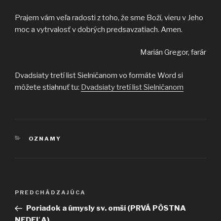
Prajem vám veľa radosti z toho, že sme Boží, vieru v Jeho
moc a vytrvalosť v dobrých predsavzatiach. Amen.
Marián Gregor, farár
Dvadsiaty tretí list Sielničanom vo formáte Word si
môžete stiahnuť tu:
Dvadsiaty tretí list Sielničanom
KATEGÓRIE
OZNAMY
Navigácia
Predchádzajúci
PREDCHÁDZAJÚCA
v
článok
Poriadok a úmysly sv. omší (PRVÁ PÔSTNA
článku
NEDEĽA)