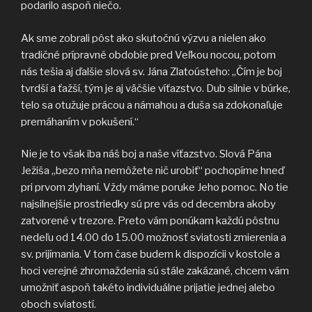
podarilo aspoň niečo.
Ak sme zobrali pôst ako skutočnú výzvu a nielen ako
tradičné prípravné obdobie pred Veľkou nocou, potom
nás tešia aj ďalšie slová sv. Jána Zlatoústeho: „Čím je boj
tvrdší a ťažší, tým je aj väčšie víťazstvo. Dub silnie v búrke,
telo sa otužuje prácou a námahou a duša sa zdokonaľuje
premáhaním v pokušení.“
Nie je to však iba náš boj a naše víťazstvo. Slová Pána
Ježiša „bezo mňa nemôžete nič urobiť“ pochopíme hneď
pri prvom zlyhaní. Vždy máme poruke Jeho pomoc. No tie
najsilnejšie prostriedky sú pre vás od decembra akoby
zatvorené v trezore. Preto vám ponúkam každú pôstnu
nedeľu od 14.00 do 15.00 možnosť sviatosti zmierenia a
sv. prijímania. V tom čase budem k dispozícii v kostole a
hoci verejné zhromaždenia sú stále zakázané, chcem vám
umožniť aspoň takéto individuálne prijatie jednej alebo
oboch sviatostí.