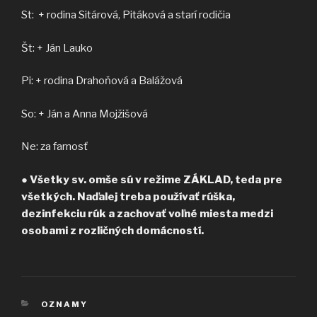
St: + rodina Sitárová, Pitáková a starí rodičia
Št: + Ján Lauko
Pi: + rodina Drahoňová a Balážová
So: + Ján a Anna Mojžišová
Ne: za farnosť
●
Všetky sv. omše sú v režime ZÁKLAD, teda pre
všetkých. Naďalej treba používať rúška,
dezinfekciu rúk a zachovať voľné miesta medzi
osobami z rozličných domácností.
KATEGÓRIE
OZNAMY