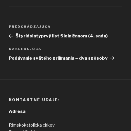
Navigácia
Predchádzajúci
PREDCHÁDZAJÚCA
v
článok
Štyridsiatyprvý list Sielničanom (4. sada)
článku
Ďalší
NASLEDUJÚCA
článok
Podávanie svätého prijímania – dva spôsoby
KONTAKTNÉ ÚDAJE:
Adresa
Rímskokatolícka cirkev