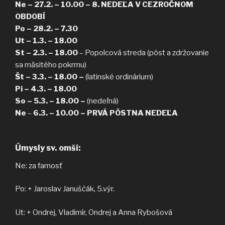
Ne – 27.2. – 10.00 – 8. NEDEĽA V CEZROČNOM
OBDOBÍ
Po – 28.2. – 7.30
Ut – 1.3. – 18.00
St – 2.3. – 18.00
– Popolcová streda (pôst a zdržovanie
sa mäsitého pokrmu)
Št – 3.3. – 18.00
–
(latinské ordinárium)
Pi – 4.3. – 18.00
So – 5.3. – 18.00 –
(nedeľná)
Ne
–
6.3. – 10.00
– PRVÁ PÔSTNA
NEDEĽA
Úmysly sv. omší:
Ne: za farnosť
Po: + Jaroslav Januščák, 5.výr.
Ut: + Ondrej, Vladimír, Ondrej a Anna Rybošová