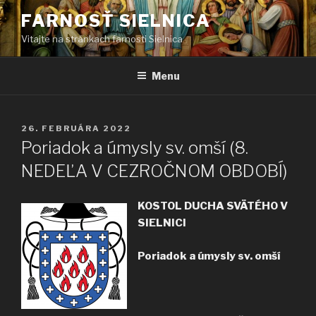
Prejsť
FARNOSŤ SIELNICA
na
Vitajte na stránkach farnosti Sielnica
obsah
Menu
PUBLIKOVANÉ
26. FEBRUÁRA 2022
Poriadok a úmysly sv. omší (8.
NEDEĽA V CEZROČNOM OBDOBÍ)
KOSTOL DUCHA SVÄTÉHO V
SIELNICI
Poriadok a úmysly sv. omší