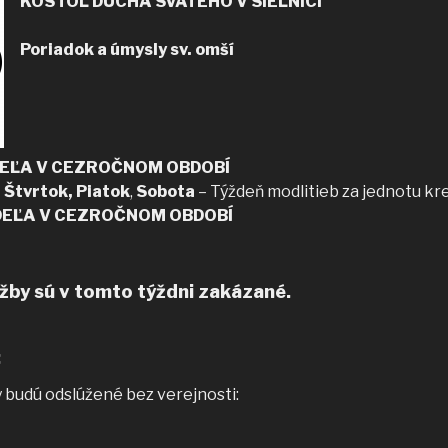
KOSTOL DUCHA SVÄTÉHO V SIELNICI
Poriadok a úmysly sv. omší
EĽA V CEZROČNOM OBDOBÍ
,
Štvrtok, Piatok
,
Sobota
– Týždeň modlitieb za jednotu kr
 NEDEĽA V CEZROČNOM OBDOBÍ
žby sú v tomto týždni zakázané.
:
 budú odslúžené bez verejnosti: