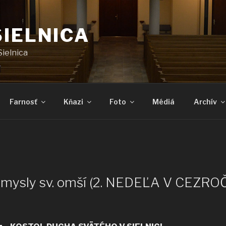
SIELNICA
Sielnica
Farnosť
Kňazi
Foto
Médiá
Archív
 úmysly sv. omší (2. NEDEĽA V CEZ