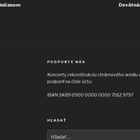
elničanom
Devätnás
PODPORTE NÁS
Koncerty, rekonštrukciu chrámového areálu a 
podporiť na čísle účtu:
IBAN SK89 0900 0000 0000 7162 9797
HĽADAŤ
Hľadať: