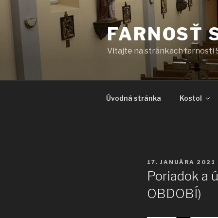
Prejsť
na
FARNOSŤ 
obsah
Vitajte na stránkach farnosti 
Úvodná stránka
Kostol
PUBLIKOVANÉ
17. JANUÁRA 2021
Poriadok a
OBDOBÍ)