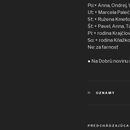
Po:+ Anna, Ondrej, 
Ut: + Marcela Pale
St: + Ružena Kmeť
Št: + Pavel, Anna, 
Pi: + rodina Krajči
So: + rodina Kňažk
Ne: za farnosť
● Na Dobrú novinu 
KATEGÓRIE
OZNAMY
Navigácia
Predchádzajúci
PREDCHÁDZAJÚCA