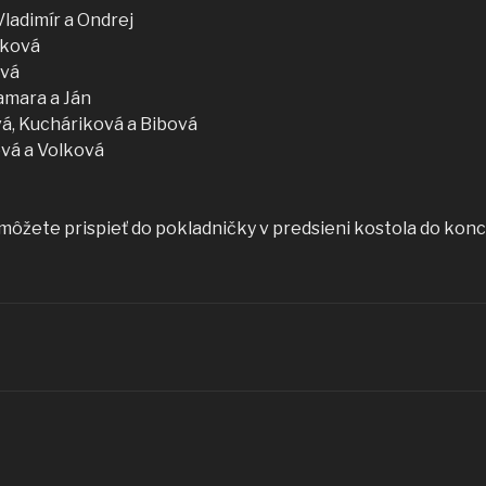
Vladimír a Ondrej
čková
ová
Tamara a Ján
ová, Kucháriková a Bibová
ová a Volková
môžete prispieť do pokladničky v predsieni kostola do konc