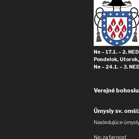
Ne – 17.1. – 2.
NED
Pondelok, Utorok
Ne – 24.1. – 3.
Verejné bohoslu
Úmysly sv. omší
Nasledujúce úmysly
Ne: za farnosť