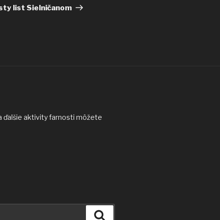
článok
ty list Sielničanom
ďalšie aktivity farnosti môžete
Vyhľadávanie