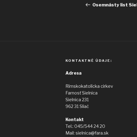
v
článok
Osemnásty list Si
článku
KONTAKTNÉ ÚDAJE:
Adresa
Rímskokatolícka cirkev
Farnosť Sielnica
Sielnica 231
962 31 Sliač
Kontakt
Tel.: 045/544 24 20
Mail: sielnica@fara.sk