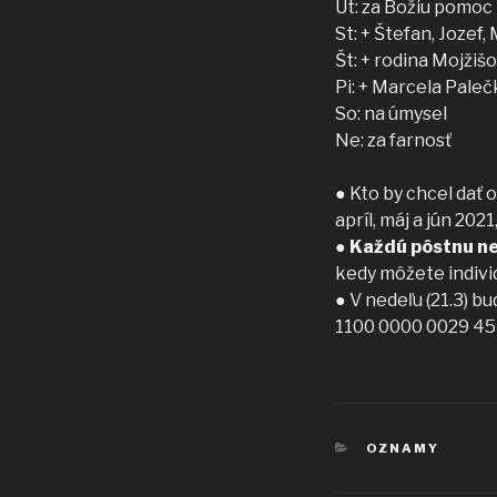
Ut: za Božiu pomoc
St: + Štefan, Jozef, 
Št: + rodina Mojži
Pi: + Marcela Pale
So: na úmysel
Ne: za farnosť
● Kto by chcel dať 
apríl, máj a jún 20
●
Každú pôstnu ne
kedy môžete individ
● V nedeľu (21.3) 
1100 0000 0029 454
KATEGÓRIE
OZNAMY