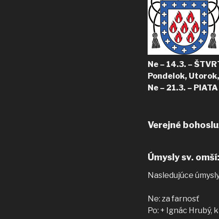
Ne – 14.3. – ŠTV
Pondelok, Utorok,
Ne – 21.3. – PIA
Verejné bohoslu
Úmysly sv. omší
Nasledujúce úmysly
Ne: za farnosť
Po: + Ignác Hrubý, 