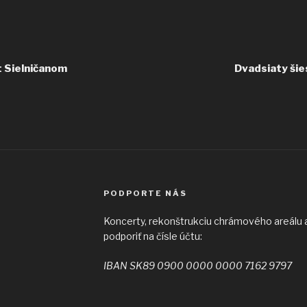
t Sielničanom
Dvadsiaty šie
PODPORTE NÁS
Koncerty, rekonštrukciu chrámového areálu a 
podporiť na čísle účtu:
IBAN SK89 0900 0000 0000 7162 9797