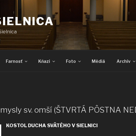
SIELNICA
Sielnica
Farnosť
Kňazi
Foto
Médiá
Archív
 úmysly sv. omší (ŠTVRTÁ PÔSTNA N
KOSTOL DUCHA SVÄTÉHO V SIELNICI