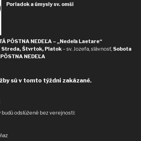
Poriadok a úmysly sv. omší
RTÁ PÔSTNA NEDEĽA – „Nedeľa Laetare“
 Streda, Štvrtok, Piatok
– sv. Jozefa, slávnosť,
Sobota
TA PÔSTNA NEDEĽA
žby sú v tomto týždni zakázané.
:
 budú odslúžené bez verejnosti:
kňaz