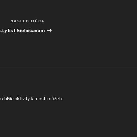
NASLEDUJÚCA
Ďalší
článok
sty list Sielničanom
ďalšie aktivity farnosti môžete