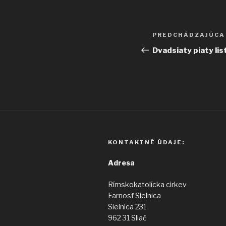
Navigácia
Predchádzajúci
PREDCHÁDZAJÚCA
v
článok
Dvadsiaty piaty lis
článku
KONTAKTNÉ ÚDAJE:
Adresa
Rímskokatolícka cirkev
Farnosť Sielnica
Sielnica 231
962 31 Sliač