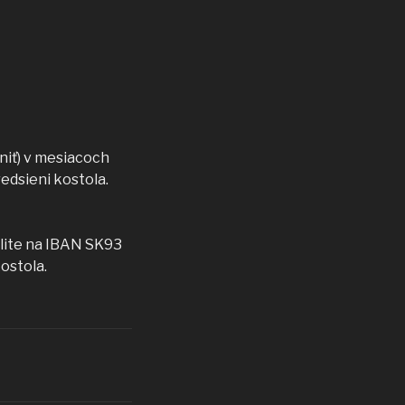
tniť) v mesiacoch
redsieni kostola.
šlite na IBAN SK93
ostola.