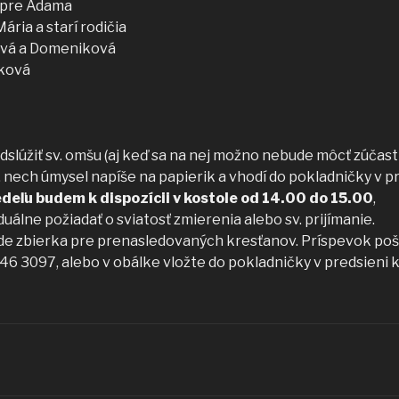
 pre Adama
Mária a starí rodičia
šová a Domeniková
čková
odslúžiť sv. omšu (aj keď sa na nej možno nebude môcť zúčas
21, nech úmysel napíše na papierik a vhodí do pokladničky v p
deľu budem k dispozícii v kostole od 14.00 do 15.00
,
uálne požiadať o sviatosť zmierenia alebo sv. prijímanie.
bude zbierka pre prenasledovaných kresťanov. Príspevok po
6 3097, alebo v obálke vložte do pokladničky v predsieni k